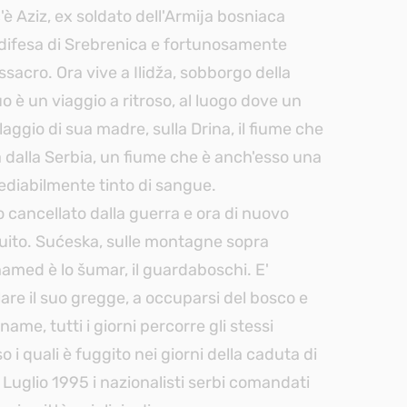
c'è Aziz, ex soldato dell'Armija bosniaca
 difesa di Srebrenica e fortunosamente
acro. Ora vive a Ilidža, sobborgo della
uo è un viaggio a ritroso, al luogo dove un
llaggio di sua madre, sulla Drina, il fiume che
 dalla Serbia, un fiume che è anch'esso una
ediabilmente tinto di sangue.
io cancellato dalla guerra e ora di nuovo
ruito. Sućeska, sulle montagne sopra
amed è lo šumar, il guardaboschi. E'
are il suo gregge, a occuparsi del bosco e
gname, tutti i giorni percorre gli stessi
 i quali è fuggito nei giorni della caduta di
 Luglio 1995 i nazionalisti serbi comandati