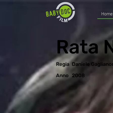
Home
Rata N
Regia
Daniele Gagliano
Anno
2008