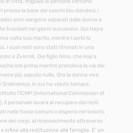
o in città, migliaia di persone cercano
i presso la base dei caschi blu olandesi, i
dodici anni vengono separati dalle donne e
 trucidati nei giorni successivi. Qui Hajra
tima volta suo marito, mentre i serbi lo
. I suoi resti sono stati ritrovati in una
ino a Zvornik. Del figlio Nino, che Hajra
poche ore prima mentre prendeva la via dei
nvece più saputo nulla. Ora la donna vive
i Srebrenica, in cui ha voluto tornare.
istituito l'ICMP (International Commission of
, il personale lavora al recupero dei resti
i nelle fosse comuni o dispersi nei boschi,
one dei corpi, al riconoscimento attraverso
 infine alla restituzione alle famiglie. E' un