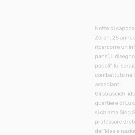
Notte di capodan
Zoran, 28 anni, 
ripercorre un'inf
pane”, il disegn
popoli”, lui sar
combattuto nelle
assedianti.
Gli strascichi id
quartiere di Luk
si chiama Sing S
professore di st
dell'ideale nazio