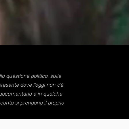
a questione politica, sulle
presente dove l’oggi non c’è
l documentario e in qualche
conto si prendono il proprio