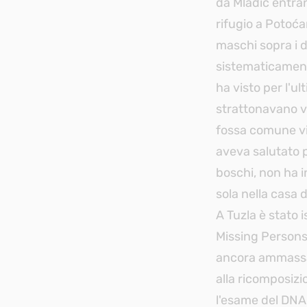
da Mladic entran
rifugio a Potoćar
maschi sopra i 
sistematicamente
ha visto per l'ul
strattonavano via
fossa comune vic
aveva salutato 
boschi, non ha i
sola nella casa d
A Tuzla è stato 
Missing Persons)
ancora ammassat
alla ricomposizi
l'esame del DNA e