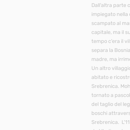
Dall'altra parte 
impiegato nella
scampato al mass
capitale, ma il s
tempo c'era il vi
separa la Bosnia
madre, ma irrim
Un altro villagg
abitato e ricost
Srebrenica. Moh
tornato a pascol
del taglio del le
boschi attraverso
Srebrenica. L'11