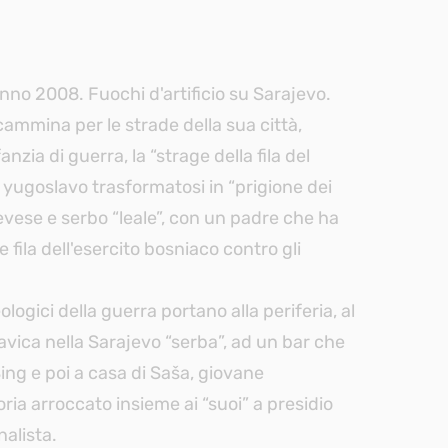
no 2008. Fuochi d'artificio su Sarajevo.
cammina per le strade della sua città,
anzia di guerra, la “strage della fila del
o yugoslavo trasformatosi in “prigione dei
ajevese e serbo “leale”, con un padre che ha
 fila dell'esercito bosniaco contro gli
eologici della guerra portano alla periferia, al
avica nella Sarajevo “serba”, ad un bar che
ing e poi a casa di Saša, giovane
oria arroccato insieme ai “suoi” a presidio
nalista.