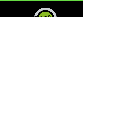
BabyDoc Film
Via Artisti
30 - 10124
- Torino
Telefono
+39 011 817 91 92
- Fax
+39 011
881 27 68
email
info@babydocfilm.it
p. iva
09608280013
Tutti i diritti sono riservati
privacy policy