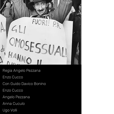
Regia Angelo Pezzana
Enzo Cucco
Con Guido Davico Bonino
Enzo Cucco
Angelo Pezzana
Anna Cuculo
Ugo Volli