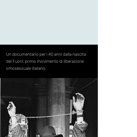
Un documentario per i 40 anni dalla nascita
del Fuori!, primo movimento di liberazione
omosessuale italiano.