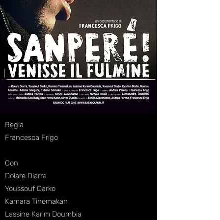
Regia
Francesca Frigo
Con
Doiare Diarra
Youssouf Darko
Kamara Tinemakan
Lassine Karim Doumbia