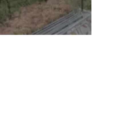
BabyDoc Film
Via Artisti
30 - 10124
- Torino