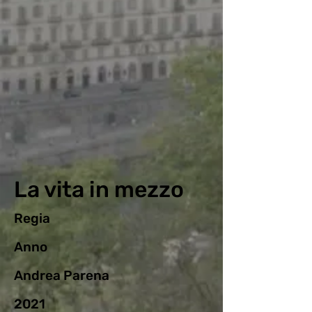
La vita in mezzo
Regia
Anno
Andrea Parena
2021