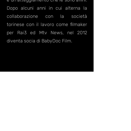
Dopo alcuni anni in cui alterna la
collaborazione con la società
torinese con il lavoro come filmaker
per Rai3 ed Mtv News, nel 2012
diventa socia di BabyDoc Film.