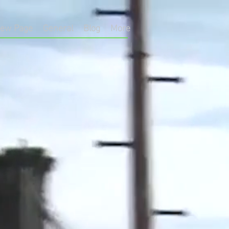
ew Page
General
Blog
More