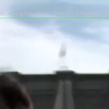
US
Landing Page
About
Realizzati
In Produzione
N