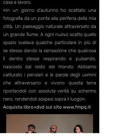
casa e lavoro.
«In un giorno d’autunno ho scattato una
fotografia da un ponte alla periferia della mia
città. Un paesaggio naturale attraversato da
un grande fiume. A ogni nuovo scatto quello
spazio svelava qualche particolare in più di
se stesso dando la sensazione che qualcosa
lì dentro stesse respirando e pulsando,
nascosto dal resto del mondo. Abbiamo
catturato i pensieri e le parole degli uomini
che attraversano e vivono questa terra
riportandoli con assoluta verità su schermo
nero, rendendoli sospesi sopra il luogo».
Acquista libro+dvd sul sito
www.fmpq.it