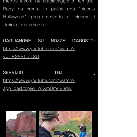
mentre lavora nell’autolavaggio di famiglia,
Roby ha creato in paese una “piccola
Hollywood”, programmando al cinema i
filmini di matrimonio.
GAGLIANONE SU NOZZE D'AGOSTO:
https://www.youtube.com/watch?
v=_HS5H0rZL8U
SERVIZIO TG3
:
https://www.youtube.com/watch?
app=desktop&v=qTXmQm48Sdw