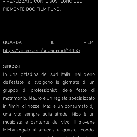
- REALIZZATO CON IL SOSTEGNO DEL
PIEMONTE DOC FILM FUND.
GUARDA IL FILM
:
https://vimeo.com/ondemand/14455
SINOSSI
In una cittadina del sud Italia, nel pieno
dell'estate, si svolgono le giornate di un
gruppo di professionisti delle feste di
matrimonio. Mauro è un regista specializzato
in filmini di nozze, Max è un consumato dj,
una vita sempre sulla strada, Nico è un
musicista e cantante dal vivo, il giovane
Michelangelo si affaccia a questo mondo,