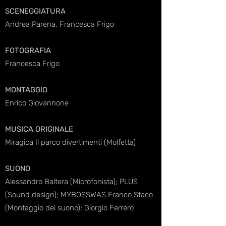
SCENEGGIATURA
Andrea Parena, Francesca Frigo
FOTOGRAFIA
Francesca Frigo
MONTAGGIO
Enrico Giovannone
MUSICA ORIGINALE
Miragica Il parco divertimenti (Molfetta)
SUONO
Alessandro Baltera (Microfonista); PLUS
(Sound design);
MYBOSSWAS
Franco Staco
(Montaggio del suono);
Giorgio Ferrero