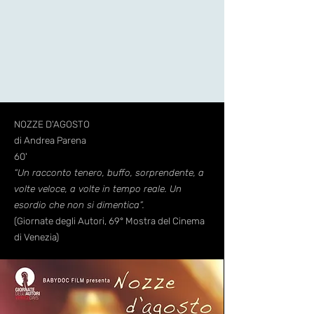
NOZZE D'AGOSTO
di Andrea Parena
60'
“Un racconto tenero, buffo, sorprendente, a
volte veloce, a volte in tempo reale. Un
esordio che non si dimentica”.
(Giornate degli Autori, 69° Mostra del Cinema
di Venezia)